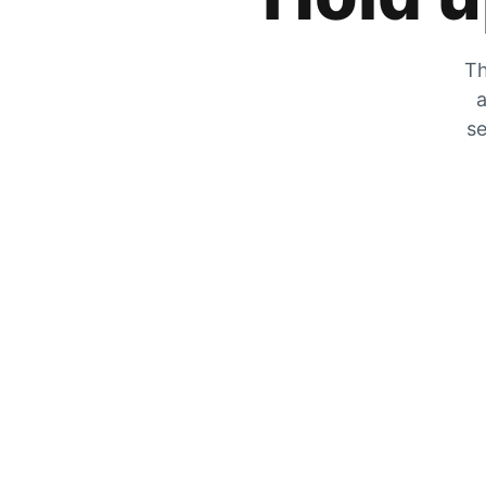
Th
a
se